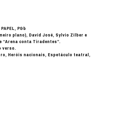
PAPEL, P&b
:
eiro plano), David José, Sylvio Zilber e
de “Arena conta Tiradentes”.
o verso.
ro, Heróis nacionais, Espetáculo teatral,