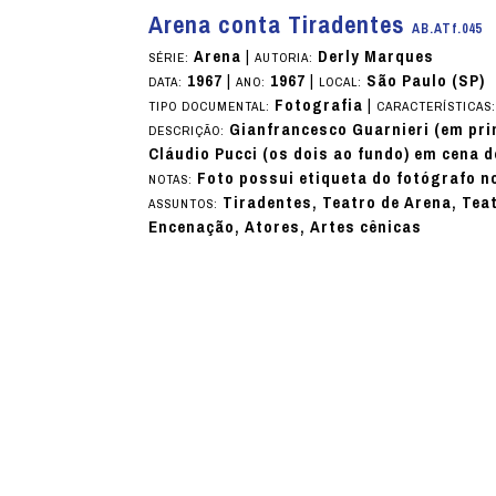
Arena conta Tiradentes
AB.ATf.045
Arena
|
Derly Marques
SÉRIE:
AUTORIA:
1967
|
1967
|
São Paulo (SP)
DATA:
ANO:
LOCAL:
Fotografia
|
TIPO DOCUMENTAL:
CARACTERÍSTICAS
Gianfrancesco Guarnieri (em prim
DESCRIÇÃO:
Cláudio Pucci (os dois ao fundo) em cena 
Foto possui etiqueta do fotógrafo n
NOTAS:
Tiradentes, Teatro de Arena, Teat
ASSUNTOS:
Encenação, Atores, Artes cênicas