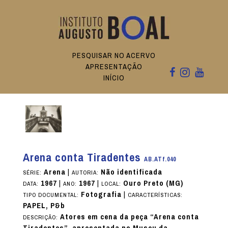
PESQUISAR NO ACERVO
APRESENTAÇÃO
INÍCIO
Arena conta Tiradentes
AB.ATf.040
Arena
|
Não identificada
SÉRIE:
AUTORIA:
1967
|
1967
|
Ouro Preto (MG)
DATA:
ANO:
LOCAL:
Fotografia
|
TIPO DOCUMENTAL:
CARACTERÍSTICAS:
PAPEL, P&b
Atores em cena da peça “Arena conta
DESCRIÇÃO: