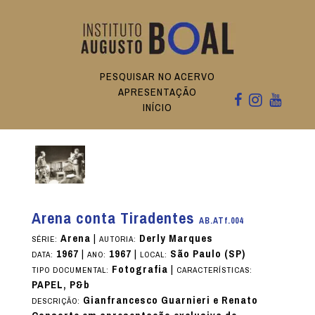
PESQUISAR NO ACERVO
APRESENTAÇÃO
INÍCIO
Arena conta Tiradentes
AB.ATf.004
Arena
|
Derly Marques
SÉRIE:
AUTORIA:
1967
|
1967
|
São Paulo (SP)
DATA:
ANO:
LOCAL:
Fotografia
|
TIPO DOCUMENTAL:
CARACTERÍSTICAS:
PAPEL, P&b
Gianfrancesco Guarnieri e Renato
DESCRIÇÃO: