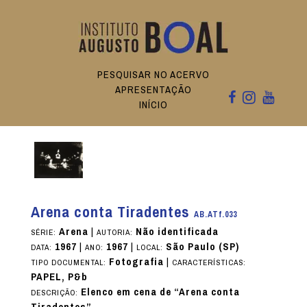
PESQUISAR NO ACERVO
APRESENTAÇÃO
INÍCIO
Arena conta Tiradentes
AB.ATf.033
Arena
|
Não identificada
SÉRIE:
AUTORIA:
1967
|
1967
|
São Paulo (SP)
DATA:
ANO:
LOCAL:
Fotografia
|
TIPO DOCUMENTAL:
CARACTERÍSTICAS:
PAPEL, P&b
Elenco em cena de “Arena conta
DESCRIÇÃO:
Tiradentes”.