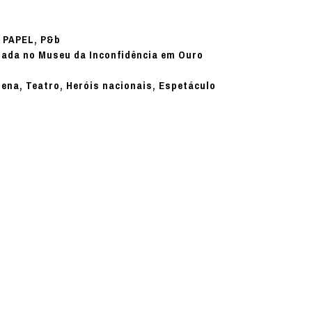
)
PAPEL, P&b
:
tada no Museu da Inconfidência em Ouro
rena, Teatro, Heróis nacionais, Espetáculo