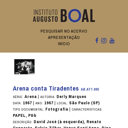
PESQUISAR NO ACERVO
APRESENTAÇÃO
INÍCIO
Arena conta Tiradentes
AB.ATf.005
Arena
|
Derly Marques
SÉRIE:
AUTORIA:
1967
|
1967
|
São Paulo (SP)
DATA:
ANO:
LOCAL:
Fotografia
|
TIPO DOCUMENTAL:
CARACTERÍSTICAS:
PAPEL, P&b
David José (à esquerda), Renato
DESCRIÇÃO:
Consorte, Sylvio Zilber, Vanya Sant’Anna, Dina