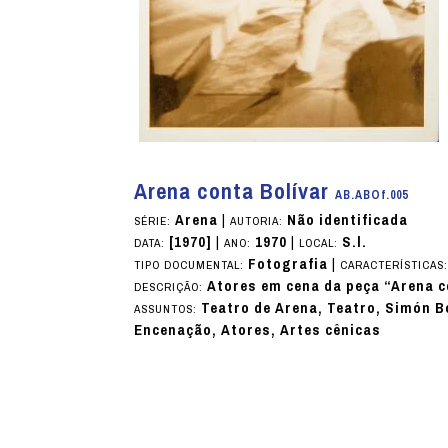
Arena conta Bolívar
AB.ABOf.005
Arena
|
Não identificada
SÉRIE:
AUTORIA:
[1970]
|
1970
|
S.l.
DATA:
ANO:
LOCAL:
Fotografia
|
TIPO DOCUMENTAL:
CARACTERÍSTICAS
Atores em cena da peça “Arena c
DESCRIÇÃO:
Teatro de Arena, Teatro, Simón Bo
ASSUNTOS:
Encenação, Atores, Artes cênicas