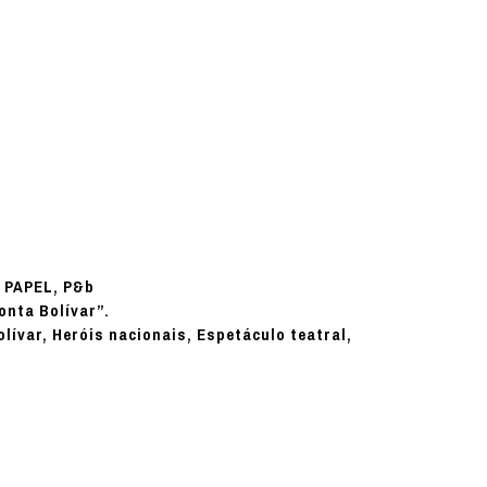
PAPEL, P&b
:
onta Bolívar”.
lívar, Heróis nacionais, Espetáculo teatral,