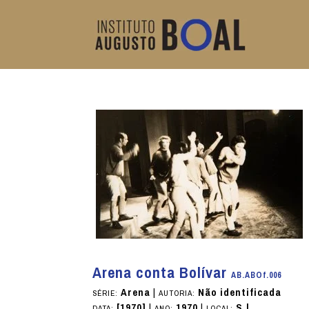
Arena conta Bolívar
AB.ABOf.006
Arena
|
Não identificada
SÉRIE:
AUTORIA:
[1970]
|
1970
|
S.l.
DATA:
ANO:
LOCAL: