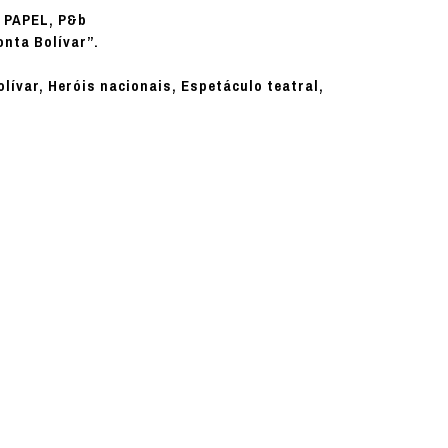
PAPEL, P&b
:
onta Bolívar”.
lívar, Heróis nacionais, Espetáculo teatral,