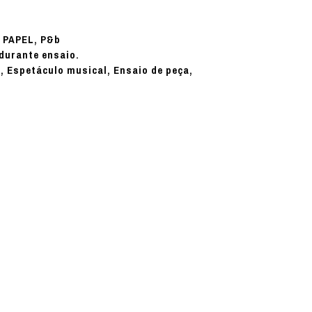
PAPEL, P&b
:
durante ensaio.
a, Espetáculo musical, Ensaio de peça,