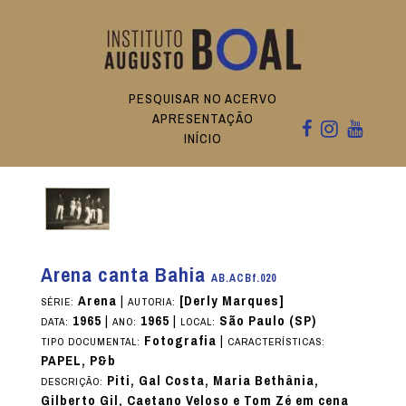
PESQUISAR NO ACERVO
APRESENTAÇÃO
INÍCIO
Arena canta Bahia
AB.ACBf.020
Arena
|
[Derly Marques]
SÉRIE:
AUTORIA:
1965
|
1965
|
São Paulo (SP)
DATA:
ANO:
LOCAL:
Fotografia
|
TIPO DOCUMENTAL:
CARACTERÍSTICAS:
PAPEL, P&b
Piti, Gal Costa, Maria Bethânia,
DESCRIÇÃO:
Gilberto Gil, Caetano Veloso e Tom Zé em cena