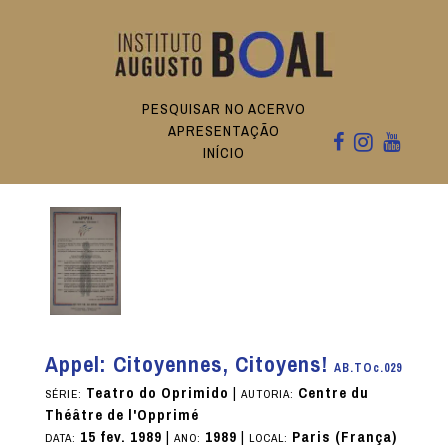
PESQUISAR NO ACERVO
APRESENTAÇÃO
INÍCIO
Appel: Citoyennes, Citoyens!
AB.TOc.029
Teatro do Oprimido
|
Centre du
SÉRIE:
AUTORIA:
Théâtre de l'Opprimé
15 fev. 1989
|
1989
|
Paris (França)
DATA:
ANO:
LOCAL: