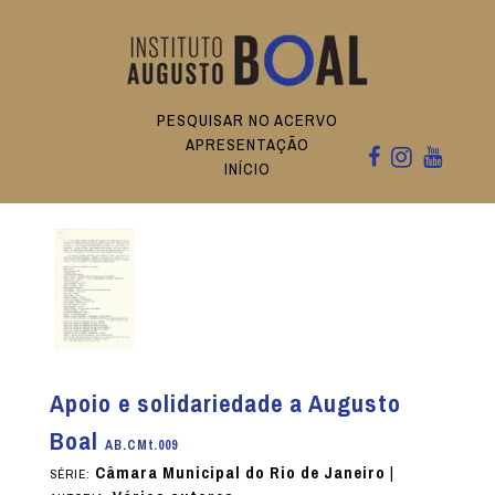
PESQUISAR NO ACERVO
APRESENTAÇÃO
INÍCIO
Apoio e solidariedade a Augusto
Boal
AB.CMt.009
Câmara Municipal do Rio de Janeiro
|
SÉRIE: