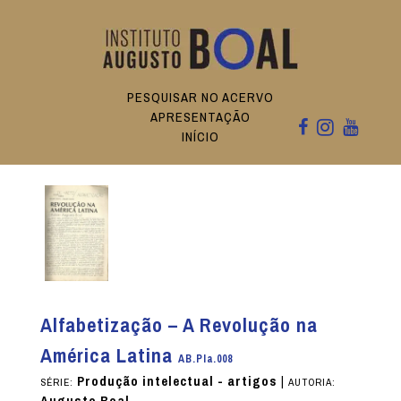
PESQUISAR NO ACERVO
APRESENTAÇÃO
INÍCIO
Alfabetização – A Revolução na
América Latina
AB.PIa.008
Produção intelectual - artigos
|
SÉRIE:
AUTORIA:
Augusto Boal