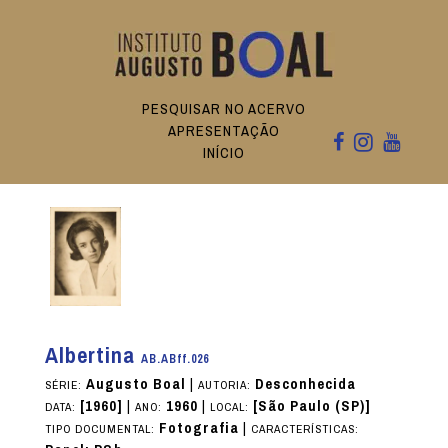
PESQUISAR NO ACERVO
APRESENTAÇÃO
INÍCIO
Albertina
AB.ABff.026
Augusto Boal
|
Desconhecida
SÉRIE:
AUTORIA:
[1960]
|
1960
|
[São Paulo (SP)]
DATA:
ANO:
LOCAL:
Fotografia
|
TIPO DOCUMENTAL:
CARACTERÍSTICAS: