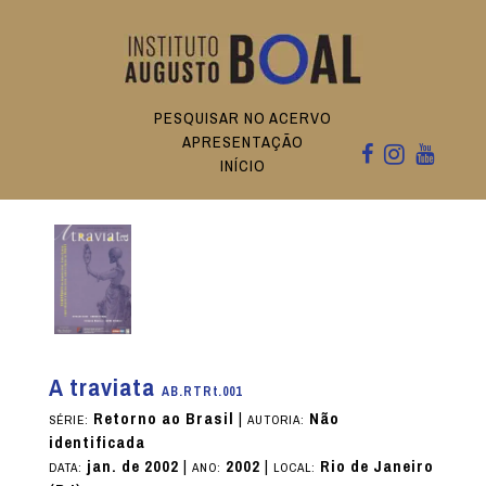
PESQUISAR NO ACERVO
APRESENTAÇÃO
INÍCIO
A traviata
AB.RTRt.001
Retorno ao Brasil
|
Não
SÉRIE:
AUTORIA:
identificada
jan. de 2002
|
2002
|
Rio de Janeiro
DATA:
ANO:
LOCAL: