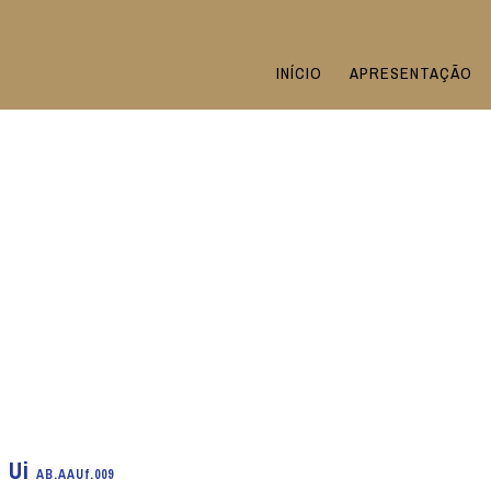
INÍCIO
APRESENTAÇÃO
o Ui
AB.AAUf.009