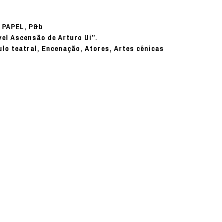
PAPEL, P&b
:
vel Ascensão de Arturo Ui”.
ulo teatral, Encenação, Atores, Artes cênicas