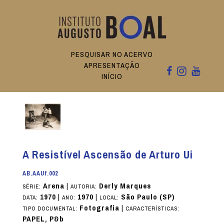
PESQUISAR NO ACERVO
APRESENTAÇÃO
INÍCIO
A Resistível Ascensão de Arturo Ui
AB.AAUf.002
Arena
|
Derly Marques
SÉRIE:
AUTORIA:
1970
|
1970
|
São Paulo (SP)
DATA:
ANO:
LOCAL:
Fotografia
|
TIPO DOCUMENTAL:
CARACTERÍSTICAS:
PAPEL, P&b