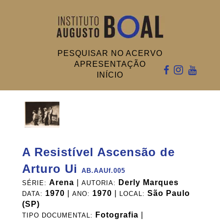
PESQUISAR NO ACERVO
APRESENTAÇÃO
INÍCIO
A Resistível Ascensão de
Arturo Ui
AB.AAUf.005
Arena
|
Derly Marques
SÉRIE:
AUTORIA:
1970
|
1970
|
São Paulo
DATA:
ANO:
LOCAL:
(SP)
Fotografia
|
TIPO DOCUMENTAL: