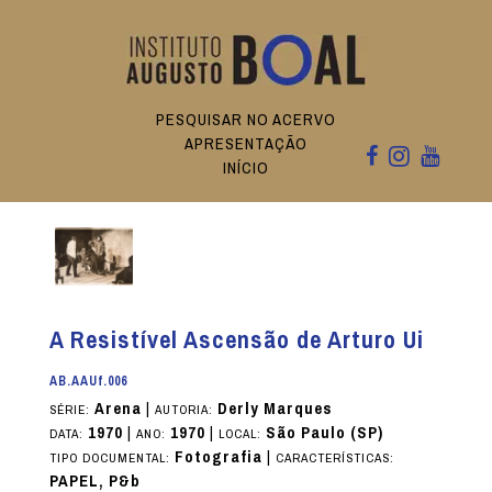
PESQUISAR NO ACERVO
APRESENTAÇÃO
INÍCIO
A Resistível Ascensão de Arturo Ui
AB.AAUf.006
Arena
|
Derly Marques
SÉRIE:
AUTORIA:
1970
|
1970
|
São Paulo (SP)
DATA:
ANO:
LOCAL:
Fotografia
|
TIPO DOCUMENTAL:
CARACTERÍSTICAS:
PAPEL, P&b