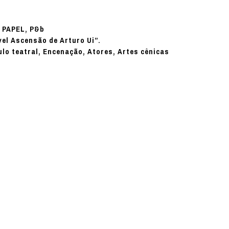
PAPEL, P&b
:
vel Ascensão de Arturo Ui”.
ulo teatral, Encenação, Atores, Artes cênicas