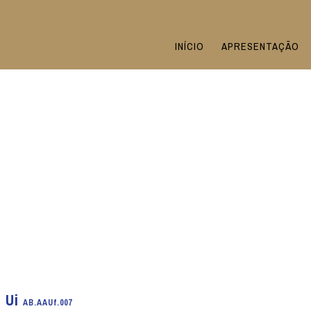
INÍCIO
APRESENTAÇÃO
o Ui
AB.AAUf.007