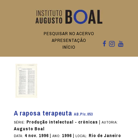
PESQUISAR NO ACERVO
APRESENTAÇÃO
INÍCIO
A raposa terapeuta
AB.PIc.053
Produção intelectual - crônicas
|
SÉRIE:
AUTORIA:
Augusto Boal
4 nov. 1996
|
1996
|
Rio de Janeiro
DATA:
ANO:
LOCAL: