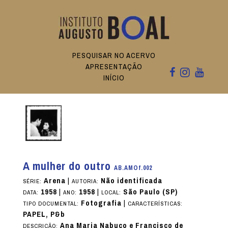
PESQUISAR NO ACERVO
APRESENTAÇÃO
INÍCIO
A mulher do outro
AB.AMOf.002
Arena
|
Não identificada
SÉRIE:
AUTORIA:
1958
|
1958
|
São Paulo (SP)
DATA:
ANO:
LOCAL:
Fotografia
|
TIPO DOCUMENTAL:
CARACTERÍSTICAS:
PAPEL, P&b
Ana Maria Nabuco e Francisco de
DESCRIÇÃO: