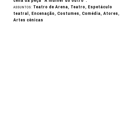
cena da peça “A mulher do outro”.
Teatro de Arena, Teatro, Espetáculo
ASSUNTOS:
teatral, Encenação, Costumes, Comédia, Atores,
Artes cênicas