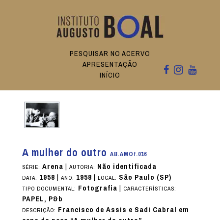
PESQUISAR NO ACERVO
APRESENTAÇÃO
INÍCIO
A mulher do outro
AB.AMOf.016
Arena
|
Não identificada
SÉRIE:
AUTORIA:
1958
|
1958
|
São Paulo (SP)
DATA:
ANO:
LOCAL:
Fotografia
|
TIPO DOCUMENTAL:
CARACTERÍSTICAS:
PAPEL, P&b
Francisco de Assis e Sadi Cabral em
DESCRIÇÃO: