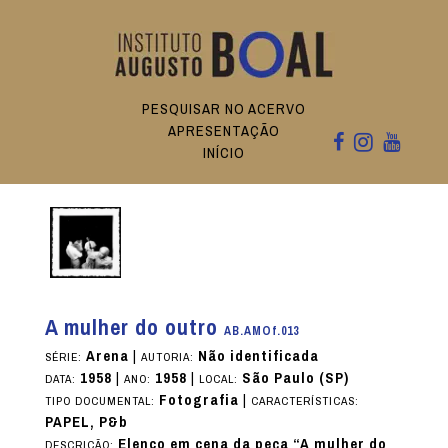
PESQUISAR NO ACERVO
APRESENTAÇÃO
INÍCIO
A mulher do outro
AB.AMOf.013
Arena
|
Não identificada
SÉRIE:
AUTORIA:
1958
|
1958
|
São Paulo (SP)
DATA:
ANO:
LOCAL:
Fotografia
|
TIPO DOCUMENTAL:
CARACTERÍSTICAS:
PAPEL, P&b
Elenco em cena da peça “A mulher do
DESCRIÇÃO: