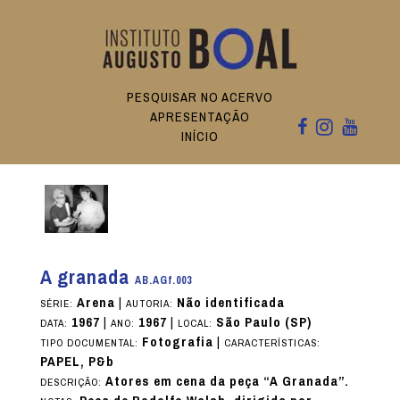
PESQUISAR NO ACERVO
APRESENTAÇÃO
INÍCIO
A granada
AB.AGf.003
Arena
|
Não identificada
SÉRIE:
AUTORIA:
1967
|
1967
|
São Paulo (SP)
DATA:
ANO:
LOCAL:
Fotografia
|
TIPO DOCUMENTAL:
CARACTERÍSTICAS:
PAPEL, P&b
Atores em cena da peça “A Granada”.
DESCRIÇÃO: