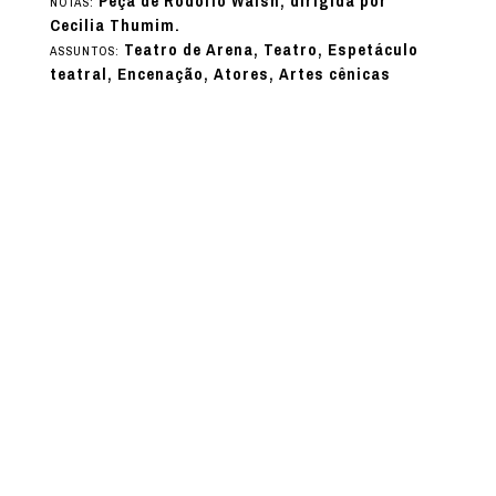
Peça de Rodolfo Walsh, dirigida por
NOTAS:
Cecilia Thumim.
Teatro de Arena, Teatro, Espetáculo
ASSUNTOS:
teatral, Encenação, Atores, Artes cênicas