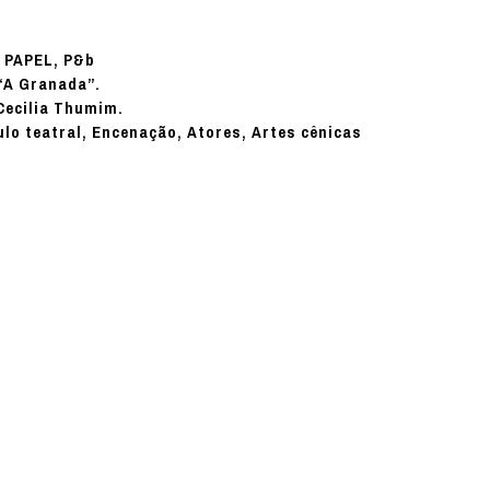
PAPEL, P&b
:
“A Granada”.
 Cecilia Thumim.
ulo teatral, Encenação, Atores, Artes cênicas