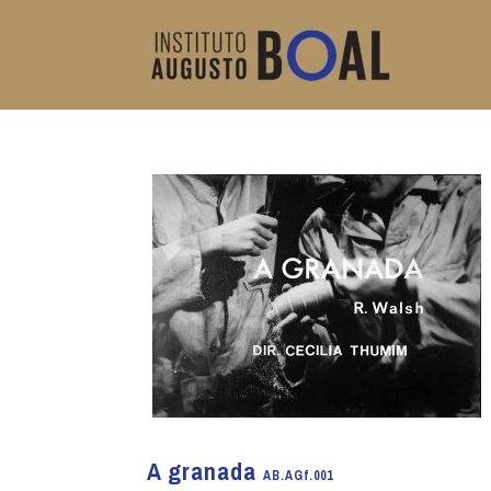
A granada
AB.AGf.001