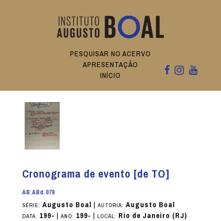
PESQUISAR NO ACERVO
APRESENTAÇÃO
INÍCIO
Cronograma de evento [de TO]
AB.ABd.078
Augusto Boal
|
Augusto Boal
SÉRIE:
AUTORIA:
199-
|
199-
|
Rio de Janeiro (RJ)
DATA:
ANO:
LOCAL: